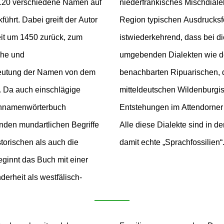
120 verschiedene Namen auf
agesind gerade die für unsere
ührt. Dabei greift der Autor
u verstehen. Von Vorteil
eit um 1450 zurück, zum
ung Kenntnisse zu den
che und
sch, dem
edeutung der Namen von dem
att und zu Namen aus dem
. Da auch einschlägige
 beitrugen, wie auch
iennamenwörterbuch
schen Siegerländisch.
enden mundartlichen Begriffe
iennamen zu finden, sie sind
torischen als auch die
damit echte „Sprachfossilien“
eginnt das Buch mit einer
erheit als westfälisch-