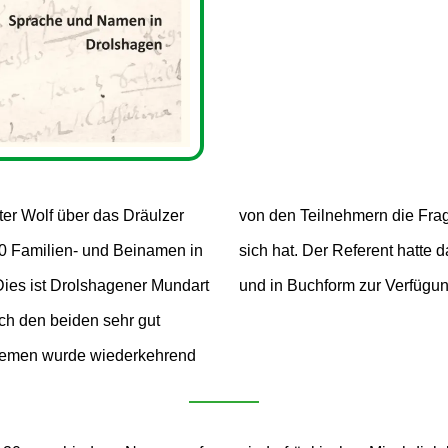
er Wolf über das Dräulzer
it ihren eigenen Namen auf
20 Familien- und Beinamen in
eine Recherchen zu erweitern
 Dies ist Drolshagener Mundart
und in Buchform zur Verfügung
ch den beiden sehr gut
hemen wurde wiederkehrend