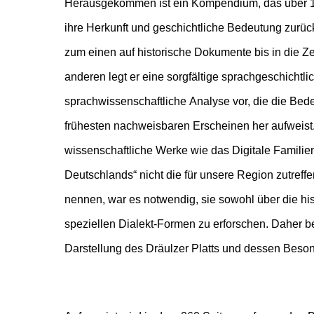
Herausgekommen ist ein Kompendium, das über 
niederfränkisches Mischdialekt. Mit dieser Grundl
ihre Herkunft und geschichtliche Bedeutung zurückf
Region typischen Ausdrucksformen leichter z
zum einen auf historische Dokumente bis in die Z
istwiederkehrend, dass bei dieser Untersuch
anderen legt er eine sorgfältige sprachgeschichtli
umgebenden Dialekten wie dem bergischen Niederfränki
sprachwissenschaftliche Analyse vor, die die B
benachbarten Ripuarischen, dem Wendschen Pl
frühesten nachweisbaren Erscheinen her aufweist
mitteldeutschen Wildenburgischen zur Klärung
wissenschaftliche Werke wie das Digitale Famil
Entstehungen im Attendorner Platt oder dem moselfränki
Deutschlands“ nicht die für unsere Region zutreff
Alle diese Dialekte sind in den Drolshagener Famil
nennen, war es notwendig, sie sowohl über die his
speziellen Dialekt-Formen zu erforschen. Daher b
Darstellung des Dräulzer Platts und dessen Besond