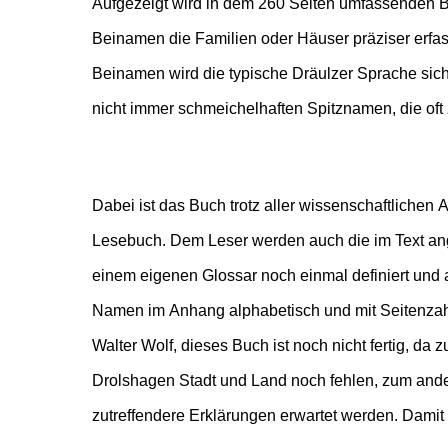
Aufgezeigt wird in dem 260 Seiten umfassenden 
Familiennamen wurden. Der Autor räumt auch mi
Beinamen die Familien oder Häuser präziser erfa
falschen Deutungen von Familien- oder Beinamen 
Beinamen wird die typische Dräulzer Sprache sicht
nicht immer schmeichelhaften Spitznamen, die oft
Dabei ist das Buch trotz aller wissenschaftliche
Arbeitskreis im Rahmen der Arbeit des Heimatver
Lesebuch. Dem Leser werden auch die im Text ang
einem eigenen Glossar noch einmal definiert un
Namen im Anhang alphabetisch und mit Seitenzah
Walter Wolf, dieses Buch ist noch nicht fertig, da
Drolshagen Stadt und Land noch fehlen, zum and
zutreffendere Erklärungen erwartet werden. Damit 