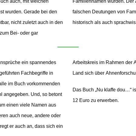
Buch auch, mit welchen
t unzureichenden oder
sst wurden. Gerade bei den
auf, in dem er sie sowohl
bar, nicht zuletzt auch in den
historisch als auch sprachwiss
 zum Bei- oder gar
n Ansprüche ein spannendes
eins für das Drolshagener
eführten Fachbegriffe in
Land sich über Ahnenforschu
d alle im Buch vorkommenden
Das Buch „Nu klaffe dou…“ ist im lokalen Buchhandel und über das Internet für
l angegeben. Und, so betont
12 Euro zu erwerben.
 zum einen viele Namen aus
eren auch neue, andere oder
regt er auch an, dass sich ein