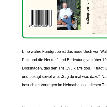
Eine wahre Fundgrube ist das neue Buch von Walt
von den Teilnehmern die Frage gestellt, was es m
Platt und die Herkunft und Bedeutung von über 1
sich hat. Der Referent hatte daher beschlossen, s
Drolshagen, das den Titel „Nu klaffe dou…“ trägt.
und besagt soviel wie: „Sag du mal was dazu“. Na
besuchten Vorträgen im Heimathaus zu diesen T