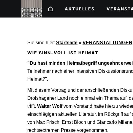
AKTUELLES
VERANST
Sie sind hier:
Startseite
»
VERANSTALTUNGEN
WIE SINN-VOLL IST HEIMAT
"Du hast mir den Heimatbegriff ungeahnt erwei
Teilnehmer nach einer intensiven Diskussionsrunde
Heimat?".
Mit diesem Vortrag und der anschließenden Diskuss
Drolshagener Land noch einmal ein Thema auf, da
trifft.
Walter Wolf
vom Vorstand hatte hierzu wiede
einschlägigen aktuellen Literatur, im Rückgriff au
von Max Frisch, Ernst Bloch und Giancarlo Milanes
rechtsextremen Presse vorgenommen.