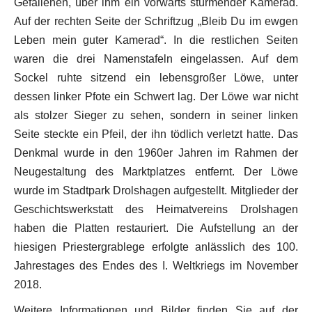
Gefallenen, über ihm ein vorwärts stürmender Kamerad.
Auf der rechten Seite der Schriftzug „Bleib Du im ewgen
Leben mein guter Kamerad“. In die restlichen Seiten
waren die drei Namenstafeln eingelassen. Auf dem
Sockel ruhte sitzend ein lebensgroßer Löwe, unter
dessen linker Pfote ein Schwert lag. Der Löwe war nicht
als stolzer Sieger zu sehen, sondern in seiner linken
Seite steckte ein Pfeil, der ihn tödlich verletzt hatte. Das
Denkmal wurde in den 1960er Jahren im Rahmen der
Neugestaltung des Marktplatzes entfernt. Der Löwe
wurde im Stadtpark Drolshagen aufgestellt. Mitglieder der
Geschichtswerkstatt des Heimatvereins Drolshagen
haben die Platten restauriert. Die Aufstellung an der
hiesigen Priestergrablege erfolgte anlässlich des 100.
Jahrestages des Endes des I. Weltkriegs im November
2018.
Weitere Informationen und Bilder finden Sie auf der