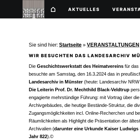
AKTUELLES
VERANST
Sie sind hier:
Startseite
»
VERANSTALTUNGEN
WIR BESUCHTEN DAS LANDESARCHIV M
Die
Geschichtswerkstatt des Heimatvereins
für das
besuchte am Samstag, den 16.3.2024 das in preußisch
Landesarchiv in Münster
(heute: Landesarchiv NRW -
Die Leiterin Prof. Dr. Mechthild Black-Veldtrup
persö
engagierte mehrstündige Führung: mit Vortrag über di
Archivgebäudes, die heutige Bestände-Struktur, die di
Zugangsmöglichkeiten incl. Online-Recherchen und b
Räumlichkeiten als Highlight die Präsentation der ältes
Archivalien (
darunter eine Urkunde Kaiser Ludwig
Jahr 822
).©