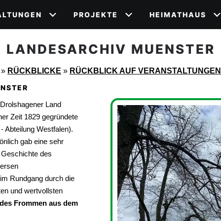
ALTUNGEN
PROJEKTE
HEIMATHAUS
LANDESARCHIV MUENSTER
»
RÜCKBLICKE
»
RÜCKBLICK AUF VERANSTALTUNGEN
ÜNSTER
 Drolshagener Land
er Zeit 1829 gegründete
 Abteilung Westfalen).
nlich gab eine sehr
e Geschichte des
versen
eim Rundgang durch die
ten und wertvollsten
s des Frommen aus dem