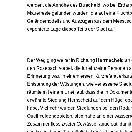
werden, die Anhöhe des
Buscheid
, wo bei Erdarb
Mauerreste gefunden wurden, die auf eine Fluchtb
Geländemodells und Auszügen aus dem Messtischbl
exponierte Lage dieses Teils der Stadt auf.
Der Weg ging weiter in Richtung
Herrnscheid
an 
den Rosebach vorbei, die für einzelne Personen 
Erinnerung war. In einem ersten Kurzreferat erläut
Entstehung der Wüstungen, wie verlassene Sied
räumte mit einem Urteil auf, dass die in Dokumen
erwähnte Siedlung Hernscheid auf dem Hügel obe
habe. Vielmehr wurden Siedlungen bei den Rodu
Quellmuldengebieten, also nahe an einer wasserr
Zusammenfluss zweier Gewässer angelegt, damit 
von Mensch und Tier möglichst einfach vonstatten