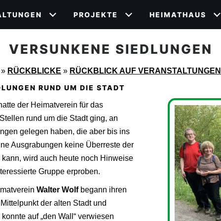
ALTUNGEN
PROJEKTE
HEIMATHAUS
VERSUNKENE SIEDLUNGEN
»
RÜCKBLICKE
»
RÜCKBLICK AUF VERANSTALTUNGEN
LUNGEN RUND UM DIE STADT
atte der Heimatverein für das
tellen rund um die Stadt ging, an
ungen gelegen haben, die aber bis ins
hne Ausgrabungen keine Überreste der
“ kann, wird auch heute noch Hinweise
nteressierte Gruppe erproben.
imatverein
Walter Wolf
begann ihren
ittelpunkt der alten Stadt und
r konnte auf „den Wall“ verwiesen