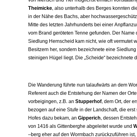
Theimicke
, also unterhalb des Berges konnten di
in der Nähe des Bachs, aber hochwassergeschüt
Mitte des letzten Jahrhunderts bei einer Anpflanz
vom Brand geröteten Tenne gefunden. Der Name d
Siedlung Hernscheid kam nicht, wie oft vermutet 
Besitzern her, sondern bezeichnete eine Siedlung 
steinigen Hügel liegt. Die „Scheide“ bezeichnete d
Die Wanderung führte nun talaufwärts an dem Wo
Referent auch die Entstehung der Namen der Orte e
vorbeigingen, z.B. an
Stupperhof
, dem Ort, der e
bezogen auf eine Stufe in der Landschaft, die ers
Hofes dazu bekam, an
Gipperich
, dessen Entste
von 1416 als Gittenberghe abgeleitet wurde und
W
–berg eher auf den Wormbach zurückzuführen ist, 