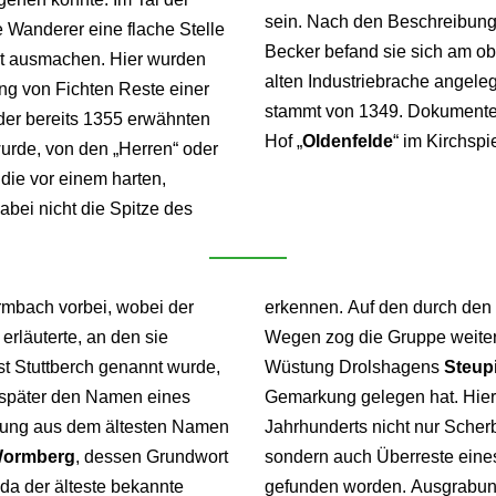
sein. Nach den Beschreibung
e Wanderer eine flache Stelle
Becker befand sie sich am ob
zt ausmachen. Hier wurden
alten Industriebrache angele
ung von Fichten Reste einer
stammt von 1349. Dokumente 
er bereits 1355 erwähnten
Hof „
Oldenfelde
“ im Kirchspi
wurde, von den „Herren“ oder
die vor einem harten,
abei nicht die Spitze des
rmbach vorbei, wobei der
erkennen. Auf den durch den
rläuterte, an den sie
Wegen zog die Gruppe weiter
rst Stuttberch genannt wurde,
Wüstung Drolshagens
Steup
t später den Namen eines
Gemarkung gelegen hat. Hier 
hung aus dem ältesten Namen
Jahrhunderts nicht nur Scher
ormberg
, dessen Grundwort
sondern auch Überreste eines
da der älteste bekannte
gefunden worden. Ausgrabung