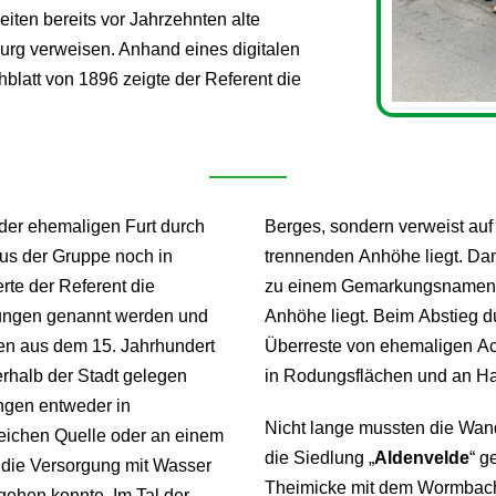
eiten bereits vor Jahrzehnten alte
urg verweisen. Anhand eines digitalen
att von 1896 zeigte der Referent die
der ehemaligen Furt durch
Berges, sondern verweist auf 
aus der Gruppe noch in
trennenden Anhöhe liegt. Dam
erte der Referent die
zu einem Gemarkungsnamen gew
lungen genannt werden und
Anhöhe liegt. Beim Abstieg 
ten aus dem 15. Jahrhundert
Überreste von ehemaligen Ac
rhalb der Stadt gelegen
in Rodungsflächen und an Ha
ngen entweder in
Nicht lange mussten die Wand
eichen Quelle oder an einem
die Siedlung „
Aldenvelde
“ g
die Versorgung mit Wasser
Theimicke mit dem Wormbach
gehen konnte. Im Tal der