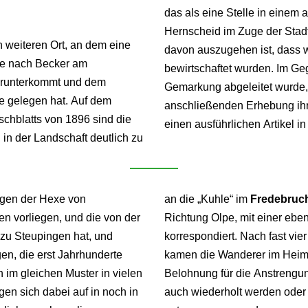
das als eine Stelle in einem
Hernscheid im Zuge der Stad
n weiteren Ort, an dem eine
davon auszugehen ist, dass w
die nach Becker am
bewirtschaftet wurden. Im G
erunterkommt und dem
Gemarkung abgeleitet wurde, 
e gelegen hat. Auf dem
anschließenden Erhebung ih
schblatts von 1896 sind die
einen ausführlichen Artikel in
n der Landschaft deutlich zu
Sagen der Hexe von
an die „Kuhle“ im
Fredebruc
en vorliegen, und die von der
Richtung Olpe, mit einer ebe
 zu Steupingen hat, und
korrespondiert. Nach fast v
en, die erst Jahrhunderte
kamen die Wanderer im Heimat
 im gleichen Muster in vielen
Belohnung für die Anstrengu
en sich dabei auf in noch in
auch wiederholt werden oder